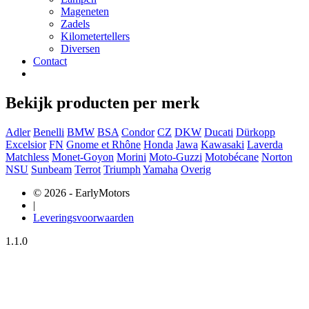
Mageneten
Zadels
Kilometertellers
Diversen
Contact
Bekijk producten per merk
Adler
Benelli
BMW
BSA
Condor
CZ
DKW
Ducati
Dürkopp
Excelsior
FN
Gnome et Rhône
Honda
Jawa
Kawasaki
Laverda
Matchless
Monet-Goyon
Morini
Moto-Guzzi
Motobécane
Norton
NSU
Sunbeam
Terrot
Triumph
Yamaha
Overig
© 2026 - EarlyMotors
|
Leveringsvoorwaarden
1.1.0