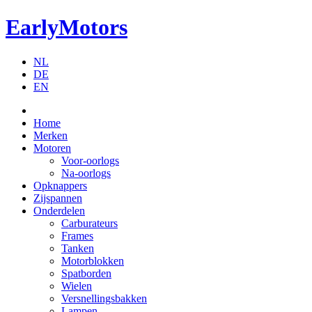
EarlyMotors
NL
DE
EN
Home
Merken
Motoren
Voor-oorlogs
Na-oorlogs
Opknappers
Zijspannen
Onderdelen
Carburateurs
Frames
Tanken
Motorblokken
Spatborden
Wielen
Versnellingsbakken
Lampen