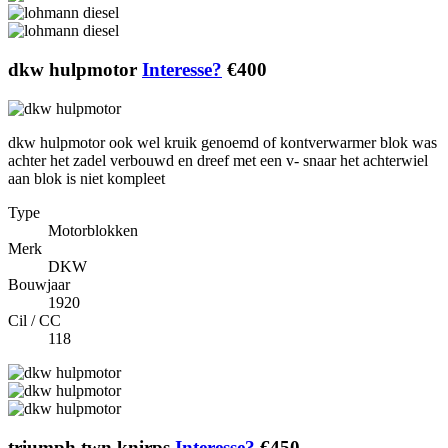
dkw hulpmotor
Interesse?
€400
dkw hulpmotor ook wel kruik genoemd of kontverwarmer blok was
achter het zadel verbouwd en dreef met een v- snaar het achterwiel
aan blok is niet kompleet
Type
Motorblokken
Merk
DKW
Bouwjaar
1920
Cil / CC
118
triumph twn knirps
Interesse?
€450