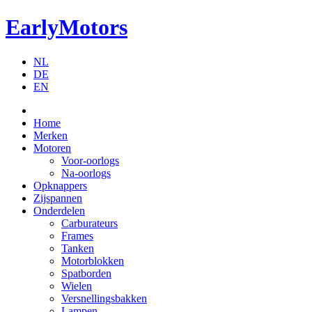
EarlyMotors
NL
DE
EN
Home
Merken
Motoren
Voor-oorlogs
Na-oorlogs
Opknappers
Zijspannen
Onderdelen
Carburateurs
Frames
Tanken
Motorblokken
Spatborden
Wielen
Versnellingsbakken
Lampen