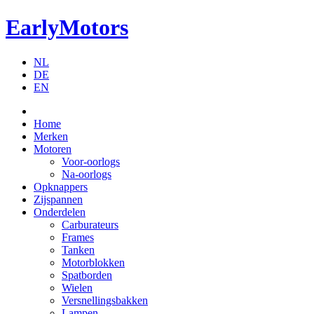
EarlyMotors
NL
DE
EN
Home
Merken
Motoren
Voor-oorlogs
Na-oorlogs
Opknappers
Zijspannen
Onderdelen
Carburateurs
Frames
Tanken
Motorblokken
Spatborden
Wielen
Versnellingsbakken
Lampen