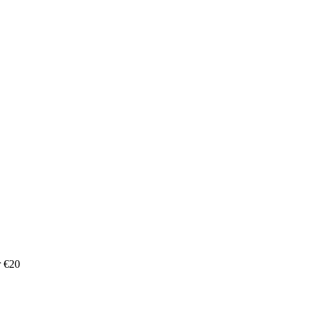
r €20