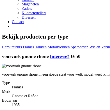
Mageneten
Zadels
Kilometertellers
Diversen
Contact
Bekijk producten per type
Carburateurs
Frames
Tanken
Motorblokken
Spatborden
Wielen
Versn
voorvork gnome rhone
Interesse?
€650
voorvork gnome rhone in een goede staat voor welk model weet ik nie
Type
Frames
Merk
Gnome et Rhône
Bouwjaar
1935