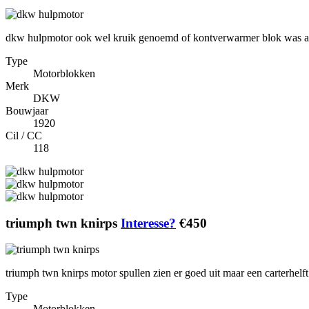
dkw hulpmotor ook wel kruik genoemd of kontverwarmer blok was acht
Type
Motorblokken
Merk
DKW
Bouwjaar
1920
Cil / CC
118
triumph twn knirps
Interesse?
€450
triumph twn knirps motor spullen zien er goed uit maar een carterhelft
Type
Motorblokken