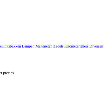
ellingsbakken
Lampen
Mageneten
Zadels
Kilometertellers
Diversen
t precies