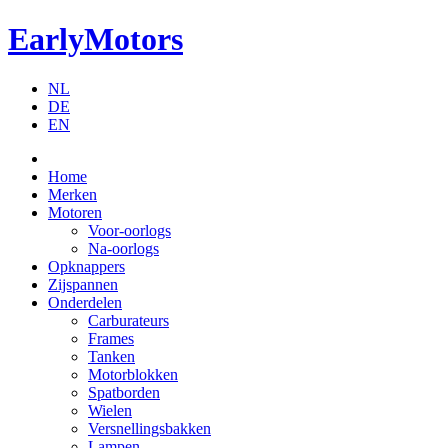
EarlyMotors
NL
DE
EN
Home
Merken
Motoren
Voor-oorlogs
Na-oorlogs
Opknappers
Zijspannen
Onderdelen
Carburateurs
Frames
Tanken
Motorblokken
Spatborden
Wielen
Versnellingsbakken
Lampen